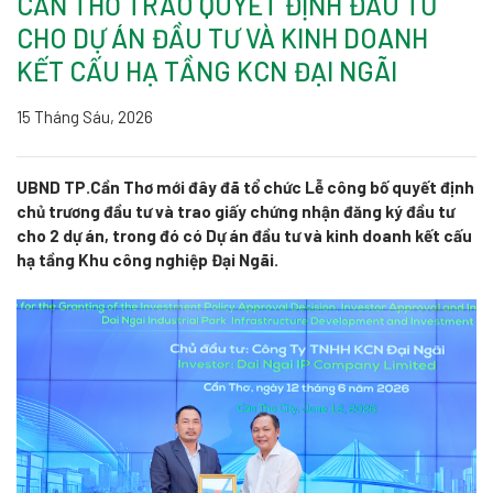
CẦN THƠ TRAO QUYẾT ĐỊNH ĐẦU TƯ
CHO DỰ ÁN ĐẦU TƯ VÀ KINH DOANH
KẾT CẤU HẠ TẦNG KCN ĐẠI NGÃI
15 Tháng Sáu, 2026
UBND TP.Cần Thơ mới đây đã tổ chức Lễ công bố quyết định
chủ trương đầu tư và trao giấy chứng nhận đăng ký đầu tư
cho 2 dự án, trong đó có Dự án đầu tư và kinh doanh kết cấu
hạ tầng Khu công nghiệp Đại Ngãi.