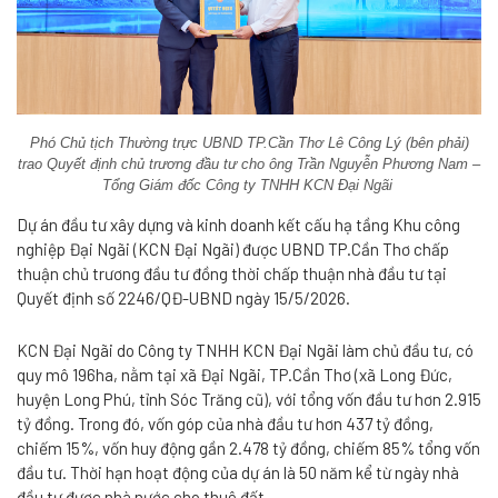
Phó Chủ tịch Thường trực UBND TP.Cần Thơ Lê Công Lý (bên phải)
trao Quyết định chủ trương đầu tư cho ông Trần Nguyễn Phương Nam –
Tổng Giám đốc Công ty TNHH KCN Đại Ngãi
Dự án đầu tư xây dựng và kinh doanh kết cấu hạ tầng Khu công
nghiệp Đại Ngãi (KCN Đại Ngãi) được UBND TP.Cần Thơ chấp
thuận chủ trương đầu tư đồng thời chấp thuận nhà đầu tư tại
Quyết định số 2246/QĐ-UBND ngày 15/5/2026.
KCN Đại Ngãi do Công ty TNHH KCN Đại Ngãi làm chủ đầu tư, có
quy mô 196ha, nằm tại xã Đại Ngãi, TP.Cần Thơ (xã Long Đức,
huyện Long Phú, tỉnh Sóc Trăng cũ), với tổng vốn đầu tư hơn 2.915
tỷ đồng. Trong đó, vốn góp của nhà đầu tư hơn 437 tỷ đồng,
chiếm 15%, vốn huy động gần 2.478 tỷ đồng, chiếm 85% tổng vốn
đầu tư. Thời hạn hoạt động của dự án là 50 năm kể từ ngày nhà
đầu tư được nhà nước cho thuê đất.