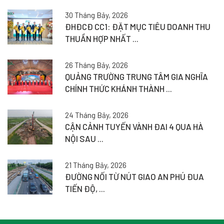
30 Tháng Bảy, 2026
ĐHĐCĐ CC1: ĐẶT MỤC TIÊU DOANH THU
THUẦN HỢP NHẤT ...
26 Tháng Bảy, 2026
QUẢNG TRƯỜNG TRUNG TÂM GIA NGHĨA
CHÍNH THỨC KHÁNH THÀNH ...
24 Tháng Bảy, 2026
CẬN CẢNH TUYẾN VÀNH ĐAI 4 QUA HÀ
NỘI SAU ...
21 Tháng Bảy, 2026
ĐƯỜNG NỐI TỪ NÚT GIAO AN PHÚ ĐUA
TIẾN ĐỘ, ...