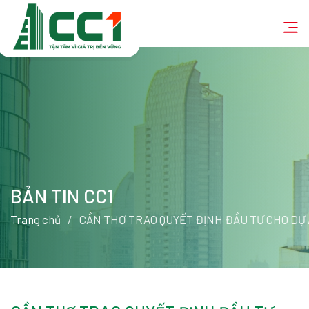
BẢN TIN CC1
Trang chủ
CẦN THƠ TRAO QUYẾT ĐỊNH ĐẦU TƯ CHO DỰ ÁN ĐẦU TƯ VÀ KINH DOANH KẾT CẤU HẠ TẦNG KCN ĐẠ