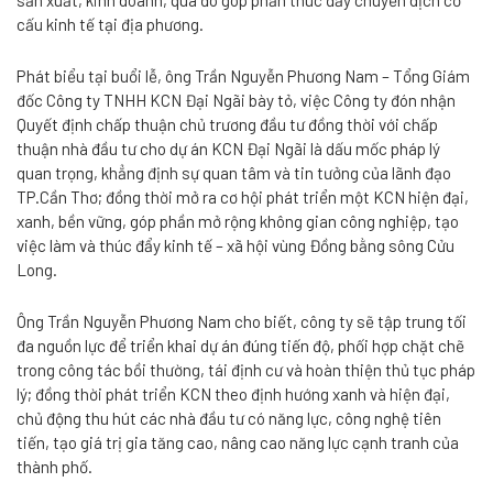
sản xuất, kinh doanh, qua đó góp phần thúc đẩy chuyển dịch cơ
cấu kinh tế tại địa phương.
Phát biểu tại buổi lễ, ông Trần Nguyễn Phương Nam – Tổng Giám
đốc Công ty TNHH KCN Đại Ngãi bày tỏ, việc Công ty đón nhận
Quyết định chấp thuận chủ trương đầu tư đồng thời với chấp
thuận nhà đầu tư cho dự án KCN Đại Ngãi là dấu mốc pháp lý
quan trọng, khẳng định sự quan tâm và tin tưởng của lãnh đạo
TP.Cần Thơ; đồng thời mở ra cơ hội phát triển một KCN hiện đại,
xanh, bền vững, góp phần mở rộng không gian công nghiệp, tạo
việc làm và thúc đẩy kinh tế – xã hội vùng Đồng bằng sông Cửu
Long.
Ông Trần Nguyễn Phương Nam cho biết, công ty sẽ tập trung tối
đa nguồn lực để triển khai dự án đúng tiến độ, phối hợp chặt chẽ
trong công tác bồi thường, tái định cư và hoàn thiện thủ tục pháp
lý; đồng thời phát triển KCN theo định hướng xanh và hiện đại,
chủ động thu hút các nhà đầu tư có năng lực, công nghệ tiên
tiến, tạo giá trị gia tăng cao, nâng cao năng lực cạnh tranh của
thành phố.