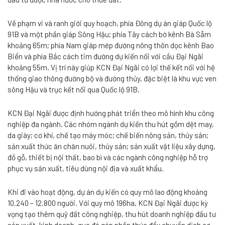
Về phạm vi và ranh giới quy hoạch, phía Đông dự án giáp Quốc lộ
91B và một phần giáp Sông Hậu; phía Tây cách bờ kênh Bà Sẫm
khoảng 65m; phía Nam giáp mép đường nông thôn dọc kênh Bao
Biển và phía Bắc cách tim đường dự kiến nối với cầu Đại Ngãi
khoảng 55m. Vị trí này giúp KCN Đại Ngãi có lợi thế kết nối với hệ
thống giao thông đường bộ và đường thủy, đặc biệt là khu vực ven
sông Hậu và trục kết nối qua Quốc lộ 91B.
KCN Đại Ngãi được định hướng phát triển theo mô hình khu công
nghiệp đa ngành. Các nhóm ngành dự kiến thu hút gồm dệt may,
da giày; cơ khí, chế tạo máy móc; chế biến nông sản, thủy sản;
sản xuất thức ăn chăn nuôi, thủy sản; sản xuất vật liệu xây dựng,
đồ gỗ, thiết bị nội thất, bao bì và các ngành công nghiệp hỗ trợ
phục vụ sản xuất, tiêu dùng nội địa và xuất khẩu.
Khi đi vào hoạt động, dự án dự kiến có quy mô lao động khoảng
10.240 – 12.800 người. Với quy mô 196ha, KCN Đại Ngãi được kỳ
vọng tạo thêm quỹ đất công nghiệp, thu hút doanh nghiệp đầu tư