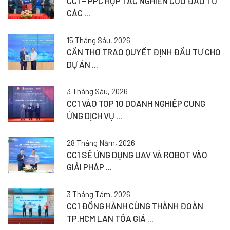
CC1 – PPC HỢP TÁC NGHIÊN CỨU ĐẦU TƯ
CÁC ...
15 Tháng Sáu, 2026
CẦN THƠ TRAO QUYẾT ĐỊNH ĐẦU TƯ CHO
DỰ ÁN ...
3 Tháng Sáu, 2026
CC1 VÀO TOP 10 DOANH NGHIỆP CUNG
ỨNG DỊCH VỤ ...
28 Tháng Năm, 2026
CC1 SẼ ỨNG DỤNG UAV VÀ ROBOT VÀO
GIẢI PHÁP ...
3 Tháng Tám, 2026
CC1 ĐỒNG HÀNH CÙNG THÀNH ĐOÀN
TP.HCM LAN TỎA GIÁ ...