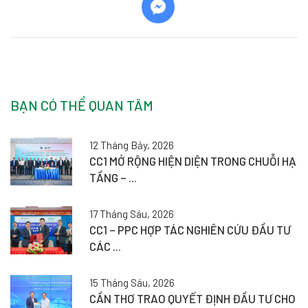
BẠN CÓ THỂ QUAN TÂM
12 Tháng Bảy, 2026
CC1 MỞ RỘNG HIỆN DIỆN TRONG CHUỖI HẠ
TẦNG – ...
17 Tháng Sáu, 2026
CC1 – PPC HỢP TÁC NGHIÊN CỨU ĐẦU TƯ
CÁC ...
15 Tháng Sáu, 2026
CẦN THƠ TRAO QUYẾT ĐỊNH ĐẦU TƯ CHO