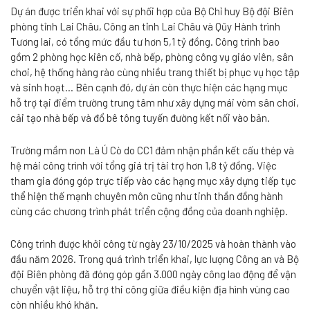
Dự án được triển khai với sự phối hợp của Bộ Chỉ huy Bộ đội Biên
phòng tỉnh Lai Châu, Công an tỉnh Lai Châu và Qũy Hành trình
Tương lai, có tổng mức đầu tư hơn 5,1 tỷ đồng. Công trình bao
gồm 2 phòng học kiên cố, nhà bếp, phòng công vụ giáo viên, sân
chơi, hệ thống hàng rào cùng nhiều trang thiết bị phục vụ học tập
và sinh hoạt… Bên cạnh đó, dự án còn thực hiện các hạng mục
hỗ trợ tại điểm trường trung tâm như xây dựng mái vòm sân chơi,
cải tạo nhà bếp và đổ bê tông tuyến đường kết nối vào bản.
Trường mầm non Là Ú Cò do CC1 đảm nhận phần kết cấu thép và
hệ mái công trình với tổng giá trị tài trợ hơn 1,8 tỷ đồng. Việc
tham gia đóng góp trực tiếp vào các hạng mục xây dựng tiếp tục
thể hiện thế mạnh chuyên môn cũng như tinh thần đồng hành
cùng các chương trình phát triển cộng đồng của doanh nghiệp.
Công trình được khởi công từ ngày 23/10/2025 và hoàn thành vào
đầu năm 2026. Trong quá trình triển khai, lực lượng Công an và Bộ
đội Biên phòng đã đóng góp gần 3.000 ngày công lao động để vận
chuyển vật liệu, hỗ trợ thi công giữa điều kiện địa hình vùng cao
còn nhiều khó khăn.