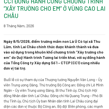
CC1 ĐỒNG HÀNH CÙNG CHƯƠNG TRÌNH
“XÂY TRƯỜNG CHO EM” Ở VÙNG CAO LAI
CHÂU
8 Tháng Năm, 2026
Ngày 8/5/2026, điểm trường mầm non Là Ú Cò tại xã Thu
Lũm, tỉnh Lai Châu chính thức được khánh thành và đưa
vào sử dụng trong khuôn khổ chương trình “Xây trường cho
em” do Quỹ Hành trình Tương lai triển khai, với sự đồng hành
của Tổng Công ty Xây dựng Số 1 – CTCP (CC1) cùng nhiều
đơn vị tài trợ.
Buổi lễ có sự tham dự của Thượng tướng Nguyễn Văn Long – Ủy
viên Trung ương Đảng, Thứ trưởng Bộ Công an; Đồng chí Lê Minh
Ngân – Ủy viên Trung ương Đảng, Bí thư Tỉnh ủy, Chủ tịch Hội
đồng Nhân dân tỉnh Lai Châu; Đồng chí Hà Quang Trung – Phó Bí
thư Tỉnh ủy, Chủ tịch Ủy ban Nhân dân tỉnh Lai Châu cùng đại
diện các đơn vị thuộc Bộ Công an, Bộ đội Biên phòng, các mạnh