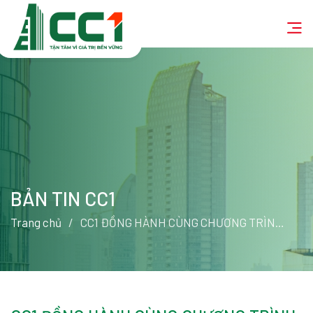
BẢN TIN CC1
Trang chủ
CC1 ĐỒNG HÀNH CÙNG CHƯƠNG TRÌNH “XÂY TRƯỜNG CHO EM” Ở VÙNG CAO LAI CHÂU