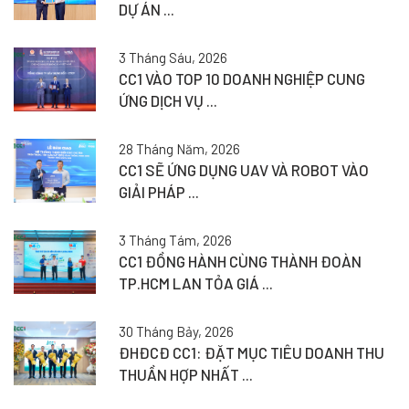
DỰ ÁN ...
3 Tháng Sáu, 2026
CC1 VÀO TOP 10 DOANH NGHIỆP CUNG
ỨNG DỊCH VỤ ...
28 Tháng Năm, 2026
CC1 SẼ ỨNG DỤNG UAV VÀ ROBOT VÀO
GIẢI PHÁP ...
3 Tháng Tám, 2026
CC1 ĐỒNG HÀNH CÙNG THÀNH ĐOÀN
TP.HCM LAN TỎA GIÁ ...
30 Tháng Bảy, 2026
ĐHĐCĐ CC1: ĐẶT MỤC TIÊU DOANH THU
THUẦN HỢP NHẤT ...